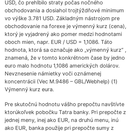
USD, čo prehĺbilo straty počas nočného
obchodovania a dosiahol trojtýždňové minimum
vo výške 3.781 USD. Základným nástrojom pre
obchodovanie na forexe je výmenný kurz (cena),
ktorý je vyjadrený ako pomer medzi hodnotami
oboch mien, napr. EUR / USD = 1,1086. Táto
hodnota, ktorá sa označuje ako „výmenný kurz“ ,
znamená, že v tomto konkrétnom čase by jedno
euro malo hodnotu 1,1086 amerických dolárov.
Nevznesenie námietky voči oznámenej
koncentrácii (Vec M.9486 – GBL/Webhelp) (1)
Výmenný kurz eura.
Pre skutočnú hodnotu vášho prepočtu navštívte
ktorúkoľvek pobočku Tatra banky. Pri prepočte z
jednej meny, inej ako EUR, na druhú menu, inú
ako EUR, banka použije pri prepočte sumy z