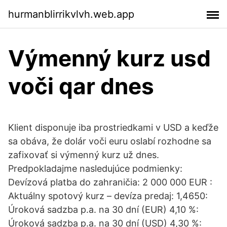
hurmanblirrikvlvh.web.app
Výmenný kurz usd
voči qar dnes
Klient disponuje iba prostriedkami v USD a keďže
sa obáva, že dolár voči euru oslabí rozhodne sa
zafixovať si výmenný kurz už dnes.
Predpokladajme nasledujúce podmienky:
Devízová platba do zahraničia: 2 000 000 EUR :
Aktuálny spotový kurz – devíza predaj: 1,4650:
Úroková sadzba p.a. na 30 dní (EUR) 4,10 %:
Úroková sadzba p.a. na 30 dní (USD) 4,30 %: