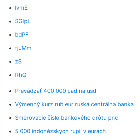
lvmE
SGIpL
bdPF
fjuMm
zS
RhQ
Prevádzať 400 000 cad na usd
Výmenný kurz rub eur ruská centrálna banka
Smerovacie číslo bankového drôtu pnc
5 000 indonézskych rupií v eurách