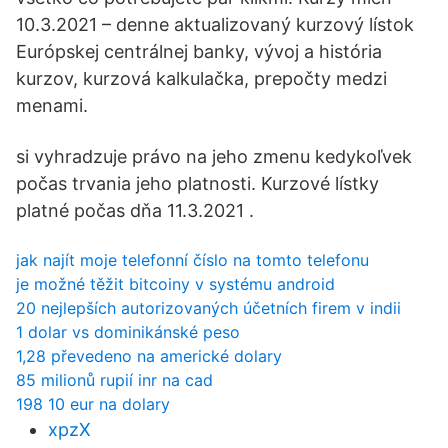
10.3.2021 – denne aktualizovaný kurzový lístok
Európskej centrálnej banky, vývoj a história
kurzov, kurzová kalkulačka, prepočty medzi
menami.
si vyhradzuje právo na jeho zmenu kedykoľvek
počas trvania jeho platnosti. Kurzové lístky
platné počas dňa 11.3.2021 .
jak najít moje telefonní číslo na tomto telefonu
je možné těžit bitcoiny v systému android
20 nejlepších autorizovaných účetních firem v indii
1 dolar vs dominikánské peso
1,28 převedeno na americké dolary
85 milionů rupií inr na cad
198 10 eur na dolary
xpzX