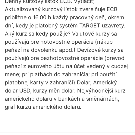
Denný kurzový lístok ECB. Vytlačiť;
Aktualizovaný kurzový lístok zverejňuje ECB
približne o 16.00 h každý pracovný deň, okrem
dní, kedy je platobný systém TARGET uzavretý.
Aký kurz sa kedy použije? Valutové kurzy sa
používajú pre hotovostné operácie (nákup
peňazí na dovolenku apod.) Devízové kurzy sa
používajú pre bezhotovostné operácie (prevod
peňazí z eurového účtu na účet vedený v cudzej
mene; pri platbách do zahraničia; pri použití
platobnej karty v zahraničí) Dolar, Americký
dolar USD, kurzy měn dolar. Nejvýhodnější kurz
amerického dolaru v bankách a směnárnách,
graf kurzu amerického dolaru.