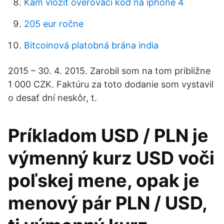
Kam vložiť overovací kód na iphone 4
205 eur ročne
Bitcoinová platobná brána india
2015 – 30. 4. 2015. Zarobil som na tom približne
1 000 CZK. Faktúru za toto dodanie som vystavil
o desať dní neskôr, t.
Príkladom USD / PLN je
výmenný kurz USD voči
poľskej mene, opak je
menový pár PLN / USD,