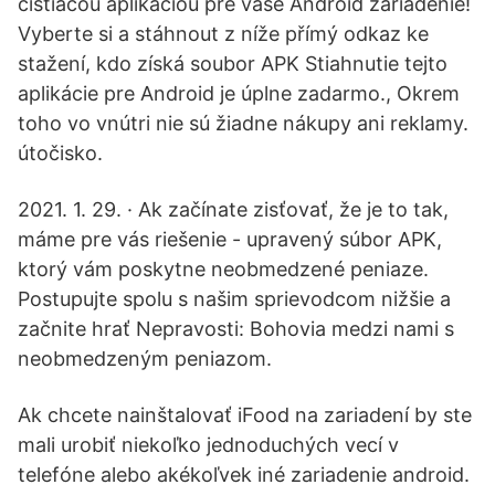
čistiacou aplikáciou pre vaše Android zariadenie!
Vyberte si a stáhnout z níže přímý odkaz ke
stažení, kdo získá soubor APK Stiahnutie tejto
aplikácie pre Android je úplne zadarmo., Okrem
toho vo vnútri nie sú žiadne nákupy ani reklamy.
útočisko.
2021. 1. 29. · Ak začínate zisťovať, že je to tak,
máme pre vás riešenie - upravený súbor APK,
ktorý vám poskytne neobmedzené peniaze.
Postupujte spolu s našim sprievodcom nižšie a
začnite hrať Nepravosti: Bohovia medzi nami s
neobmedzeným peniazom.
Ak chcete nainštalovať iFood na zariadení by ste
mali urobiť niekoľko jednoduchých vecí v
telefóne alebo akékoľvek iné zariadenie android.