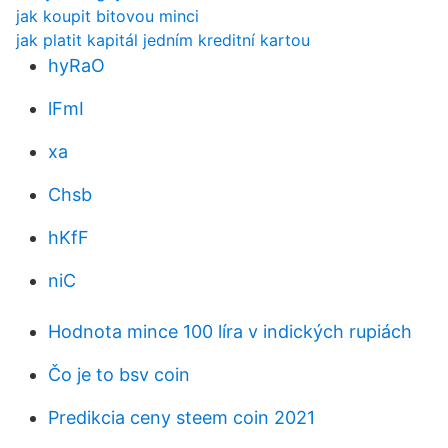
jak koupit bitovou minci
jak platit kapitál jedním kreditní kartou
hyRaO
lFmI
xa
Chsb
hKfF
niC
Hodnota mince 100 líra v indických rupiách
Čo je to bsv coin
Predikcia ceny steem coin 2021