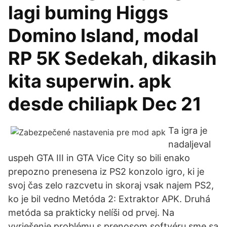
lagi buming Higgs
Domino Island, modal
RP 5K Sedekah, dikasih
kita superwin. apk
desde chiliapk Dec 21
Ta igra je
nadaljeval
uspeh GTA III in GTA Vice City so bili enako
prepozno prenesena iz PS2 konzolo igro, ki je
svoj čas zelo razcvetu in skoraj vsak najem PS2,
ko je bil vedno Metóda 2: Extraktor APK. Druhá
metóda sa prakticky nelíši od prvej. Na
vyriešenie problému s prenosom softvéru sme sa