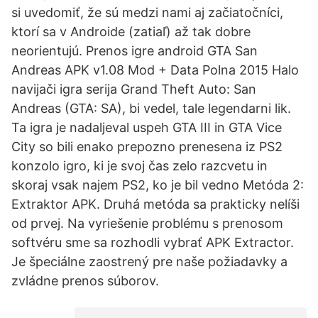
si uvedomiť, že sú medzi nami aj začiatočníci,
ktorí sa v Androide (zatiaľ) až tak dobre
neorientujú. Prenos igre android GTA San
Andreas APK v1.08 Mod + Data Polna 2015 Halo
navijači igra serija Grand Theft Auto: San
Andreas (GTA: SA), bi vedel, tale legendarni lik.
Ta igra je nadaljeval uspeh GTA III in GTA Vice
City so bili enako prepozno prenesena iz PS2
konzolo igro, ki je svoj čas zelo razcvetu in
skoraj vsak najem PS2, ko je bil vedno Metóda 2:
Extraktor APK. Druhá metóda sa prakticky nelíši
od prvej. Na vyriešenie problému s prenosom
softvéru sme sa rozhodli vybrať APK Extractor.
Je špeciálne zaostrený pre naše požiadavky a
zvládne prenos súborov.