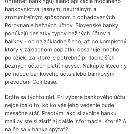
(Internet bankingu) alebo aplikácie mobilného
bankovníctva, jasným, neutrálnym a
zrozumiteľným spôsobom o odhadovaných
Porovnanie bežných účtov. Slovenské banky
ponúkajú desiatky typov bežných účtov a
balíkov - od najzákladnejšieho, až po kompletný,
ktorý v základnom poplatku obsahuje mnoho
položiek, za ktoré je potrebné pri lacnejších
bežných účtoch platiť navyše. Nakúpte litecoiny
pomocou bankového účtu alebo bankovým
prevodom Coinbase.
Držte sa týchto rád. Pri výbere bankového účtu
nejde iba o to, koľko vás jeho vedenie bude
mesačne stáť. Predtým, ako si zvolíte banku,
mali by ste si zistiť aj ďalšie informácie. Ktoré? A
na čo sa v banke spýtať?