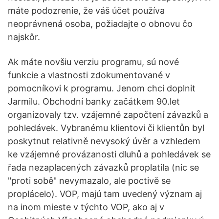
máte podozrenie, že váš účet používa
neoprávnená osoba, požiadajte o obnovu čo
najskôr.
Ak máte novšiu verziu programu, sú nové
funkcie a vlastnosti zdokumentované v
pomocníkovi k programu. Jenom chci doplnit
Jarmilu. Obchodní banky začátkem 90.let
organizovaly tzv. vzájemné započtení závazků a
pohledávek. Vybranému klientovi či klientůn byl
poskytnut relativně nevysoký úvěr a vzhledem
ke vzájemné provázanosti dluhů a pohledávek se
řada nezaplacených závazků proplatila (nic se
"proti sobě" nevymazalo, ale poctivě se
proplácelo). VOP, majú tam uvedený význam aj
na inom mieste v týchto VOP, ako aj v