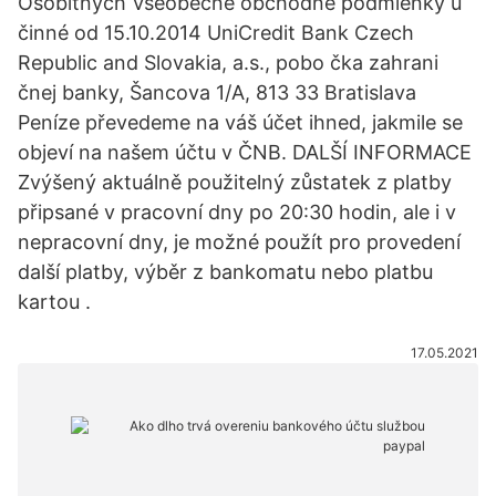
Osobitných Všeobecné obchodné podmienky ú
činné od 15.10.2014 UniCredit Bank Czech
Republic and Slovakia, a.s., pobo čka zahrani
čnej banky, Šancova 1/A, 813 33 Bratislava
Peníze převedeme na váš účet ihned, jakmile se
objeví na našem účtu v ČNB. DALŠÍ INFORMACE
Zvýšený aktuálně použitelný zůstatek z platby
připsané v pracovní dny po 20:30 hodin, ale i v
nepracovní dny, je možné použít pro provedení
další platby, výběr z bankomatu nebo platbu
kartou .
17.05.2021