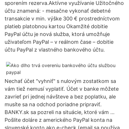
sporením rezerva.Aktívne využívanie Užitočného
účtu znamená: - mesačne vykonať debetné
transakcie v min. výške 300 € prostredníctvom
platieb platobnou kartou Okamžité dobitie
PayPal účtu je nová služba, ktorá umožňuje
uživateľom PayPal – v reálnom čase – dobitie
účtu PayPal z vlastného bankového účtu.
Nechať účet "vyhniť" s nulovým zostatkom sa
vám tiež nemusí vyplatiť. Účet v banke môžete
zavrieť pri jednej návšteve a bez poplatku, ale
musíte sa na odchod poriadne pripraviť.
BANKY.sk sa pozreli na situácie, ktoré vám …
Pošlite doláre z amerického PayPal konta na
slovenské konto ako e-check (email sa používa