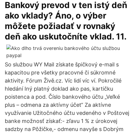
Bankový prevod v ten istý deň
ako vklady? Áno, o výber
môžete požiadať v rovnaký
deň ako uskutočníte vklad. 11.
So službou WY Mail získate špičkový e-mail s
kapacitou pre všetky pracovné či súkromné
aktivity. Fórum Živě.cz. Víc lidí víc ví. Pokročilé
hledání Iný platný doklad ako pas, kartičku
poistenca a pod. Číslo bankového účtu „Veľké
plus – odmena za aktívny účet“ Za aktívne
využívanie Užitočného účtu vedeného v Poštovej
banke možnosť získať:- zľavu 1 % z úrokovej
sadzby na Pôžičke,- odmenu navyše s Dobrým