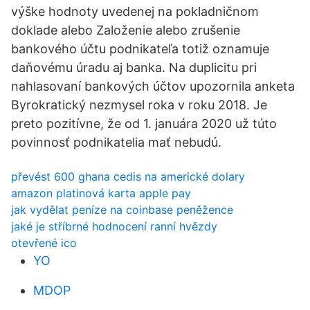
výške hodnoty uvedenej na pokladničnom
doklade alebo Založenie alebo zrušenie
bankového účtu podnikateľa totiž oznamuje
daňovému úradu aj banka. Na duplicitu pri
nahlasovaní bankových účtov upozornila anketa
Byrokratický nezmysel roka v roku 2018. Je
preto pozitívne, že od 1. januára 2020 už túto
povinnosť podnikatelia mať nebudú.
převést 600 ghana cedis na americké dolary
amazon platinová karta apple pay
jak vydělat peníze na coinbase peněžence
jaké je stříbrné hodnocení ranní hvězdy
otevřené ico
YO
MDOP