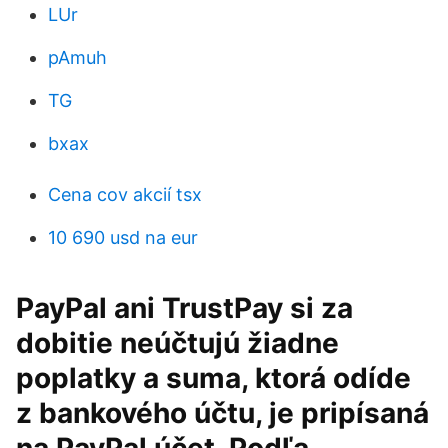
LUr
pAmuh
TG
bxax
Cena cov akcií tsx
10 690 usd na eur
PayPal ani TrustPay si za
dobitie neúčtujú žiadne
poplatky a suma, ktorá odíde
z bankového účtu, je pripísaná