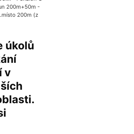
n Fun 200m+50m -
3.místo 200m (z
e úkolů
ání
í v
lších
blasti.
si