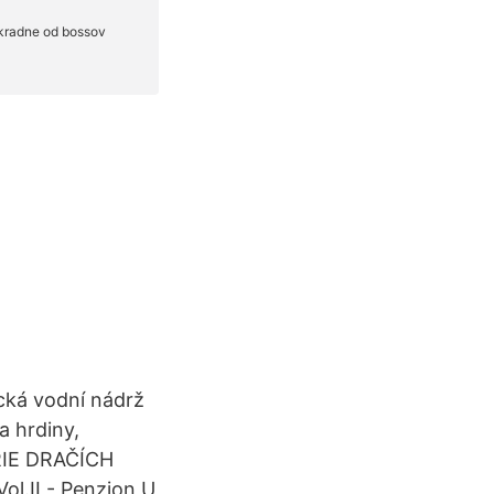
cká vodní nádrž
a hrdiny,
ORIE DRAČÍCH
ol.II - Penzion U