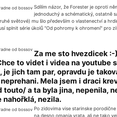
Sdílím názor, že Forester je oproti n
jednoduchý a schématický, ostatně s
ruhé světové) mu šlo především o vlastenectví a hrdin
sí splnit série úkolů "Od pohromy k ohromení" pro zí
Za me sto hvezdicek :-)
Chce to videt i videa na youtube 
je jich tam par, opravdu je takova
, neprehani. Mela jsem i draci krev
 touto/ a ta byla jina, nepenila, 
 nahořklá, nezila.
Po zidovima vise starinske porodične sl
na desno omanja vrata, ali ne tako vel