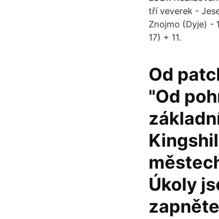
tří veverek - Je
Znojmo (Dyje) - 
17) + 11.
Od patch
"Od poh
základní
Kingshil
městech
Úkoly j
zapněte 