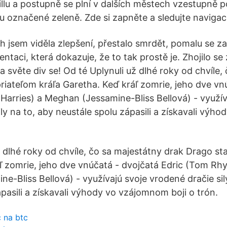
illu a postupně se plní v dalších městech vzestupně p
ou označené zeleně. Zde si zapněte a sledujte navigaci
 jsem viděla zlepšení, přestalo smrdět, pomalu se za
aci, která dokazuje, že to tak prostě je. Zhojilo se
a světe div se! Od té Uplynuli už dlhé roky od chvíle,
priateľom kráľa Garetha. Keď kráľ zomrie, jeho dve vn
Harries) a Meghan (Jessamine-Bliss Bellová) - využív
ily na to, aby neustále spolu zápasili a získavali vý
 dlhé roky od chvíle, čo sa majestátny drak Drago sta
ľ zomrie, jeho dve vnúčatá - dvojčatá Edric (Tom Rhy
e-Bliss Bellová) - využívajú svoje vrodené dračie sil
pasili a získavali výhody vo vzájomnom boji o trón.
c na btc