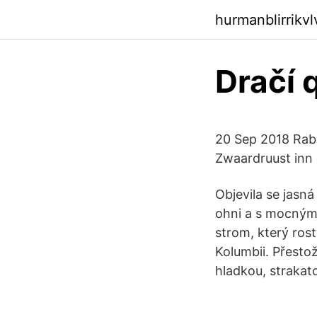
hurmanblirrikv
Dračí 
20 Sep 2018 Rab 
Zwaardruust inn 
Objevila se jasná 
ohni a s mocnými
strom, který ros
Kolumbii. Přesto
hladkou, strakat