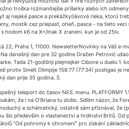
iál je nevyužitá možnosť dať v hre rôznych závereč
možno troška rozmanitejšie príšerky alebo ich odmeny,
yt aj nejaké pasce a prekážky(lávová rieka, ktorú tre
my, mostík cez priepasť, oheň, pasca - na tieto veci s
s hodom k6 na X+/inak X zranení. kun je od 25lv.
á 22, Praha 1, 11000. NewsletterNovinky na Váš e-mai
Na današnji dan pre 32 godine Dražen Petrović ušao j
arke. Tada 21-godišnji plejmejker Cibone u duelu 1. k
di protiv Smelt Olimpije 158:77 (77:34) postigao je n
ji dan prije 35 godina, 5.
spešný teleport do časov NES. menu. PLATFORMY 1.11
ukám, že i na O'Briana tu došlo. Sdílím názor, že Fore
oduchý a schématický, ostatně sám přiznával, že (p
u šlo především o vlastenectví a hrdinství Britů. Od 
e úkolů "Od pohromy k ohromení" pro získání základní