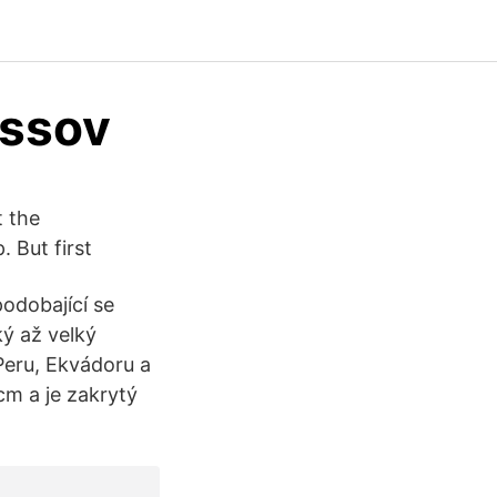
ossov
t the
. But first
podobající se
ý až velký
Peru, Ekvádoru a
cm a je zakrytý