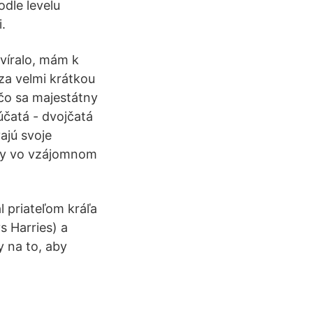
odle levelu
.
víralo, mám k
 za velmi krátkou
 čo sa majestátny
účatá - dvojčatá
ajú svoje
hody vo vzájomnom
l priateľom kráľa
s Harries) a
y na to, aby