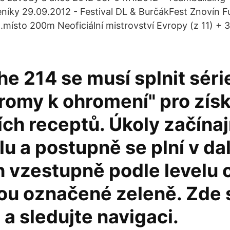
seníky 29.09.2012 - Festival DL & BurčákFest Znoví
1.místo 200m Neoficiální mistrovství Evropy (z 11) + 
e 214 se musí splnit séri
romy k ohromení" pro získ
ch receptů. Úkoly začínaj
lu a postupně se plní v da
 vzestupně podle levelu o
sou označené zeleně. Zde 
a sledujte navigaci.