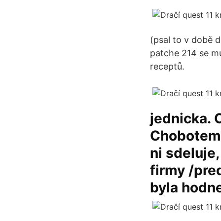
(psal to v době d
patche 214 se mu
receptů.
jednicka. 
Chobotem, 
ni sdeluje
firmy /pred
byla hodne