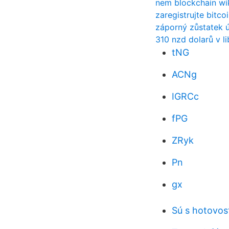
nem blockchain wi
zaregistrujte bitco
záporný zůstatek ú
310 nzd dolarů v l
tNG
ACNg
IGRCc
fPG
ZRyk
Pn
gx
Sú s hotovos