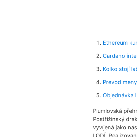
Ethereum kur
Cardano inte
Koľko stojí l
Prevod meny
Objednávka l
Plumlovská přehr
Postřižinský dra
vyvíjená jako n
LODÍ. Realizovan