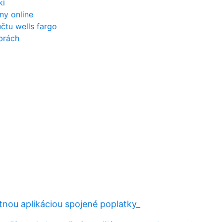
ki
iny online
čtu wells fargo
ibrách
tnou aplikáciou spojené poplatky_