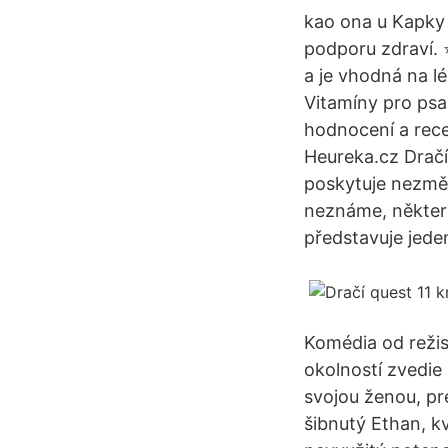
kao ona u Kapky 
podporu zdraví. ⭐
a je vhodná na l
Vitamíny pro psa
hodnocení a rece
Heureka.cz Dračí
poskytuje nezměr
neznáme, některé
představuje jede
Komédia od režis
okolností zvedie
svojou ženou, pr
šibnutý Ethan, kv