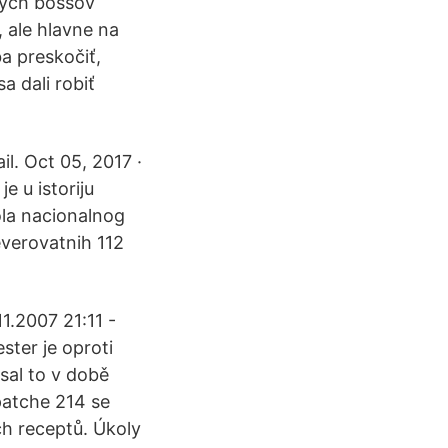
ných bossov
 ale hlavne na
ba preskočiť,
a dali robiť
l. Oct 05, 2017 ·
e u istoriju
ola nacionalnog
everovatnih 112
.2007 21:11 -
ster je oproti
sal to v době
patche 214 se
ch receptů. Úkoly