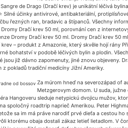
Sangre de Drago (Dračí krev) je unikátní léčivá bylin
 Silné účinky antivirové, antibakteriální, protiplísňov
éčbu řezných ran, bradavic a štípanců. Všechny info
 Dromy Dračí krev 50 ml, porovnání cen z interneto
nze Dromy Dračí krev 50 ml. Dromy Dračí krev 50 ml
 krev – produkt z Amazonie, který skvěle hojí rány P
né bohatství v podobě léčivých bylin a plodin. Všec
 jsou již dávno zapomenuty, jiné znovu objeveny. Dr
n z pokladů tradiční medicíny Jižní Ameriky.
Za múrom hneď na severozápad of a
Metzgerovym domom. U suda, južne o
éra Hangoveru sleduje netypickú dvojicu mužov, kto
 na spoločný roadtrip naprieč Amerikou. Peter Highm
etože sa im má práve narodiť prvé dieťa a cestou ho
ôli ktorému obaja dostali zákaz letieť lietadlom. V č