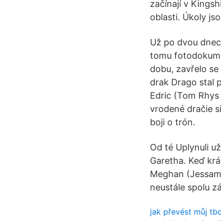
začínají v Kingsh
oblasti. Úkoly js
Už po dvou dnech
tomu fotodokument
dobu, zavřelo se 
drak Drago stal 
Edric (Tom Rhys 
vrodené dračie s
boji o trón.
Od té Uplynuli už
Garetha. Keď krá
Meghan (Jessamin
neustále spolu zá
jak převést můj tb