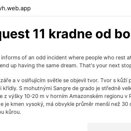
lvh.web.app
quest 11 kradne od b
informs of an odd incident where people who rest a
end up having the same dream. That's your next stop
záře a v oslňujícím světle se objevil tvor. Tvor s kůží 
 křídly. S mohutnými Sangre de grado je středně velk
te z výšky 10-20 m v horním Amazonském regionu v 
že je kmen vysoký, má obvykle průměr menší než 30 
ou kůrou.