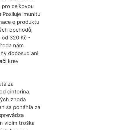
a pro celkovou
é Posiluje imunitu
rmace o produktu
vých obchodů,
 od 320 Kč -
říroda nám
hny doposud ani
ačí krev
uta za
d cintorína.
rých zhoda
an sa ponáhľa za
 sprevádza
om vidím troška