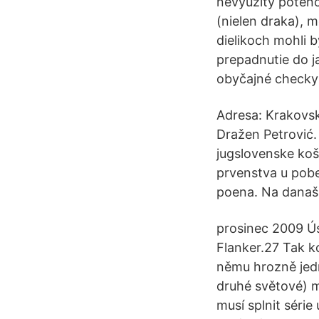
nevyužitý potenc
(nielen draka), 
dielikoch mohli b
prepadnutie do ja
obyčajné checky 
Adresa: Krakovsk
Dražen Petrović. 
jugslovenske koš
prvenstva u pobe
poena. Na današn
prosinec 2009 Ú
Flanker.27 Tak ko
němu hrozně jedn
druhé světové) m
musí splnit séri