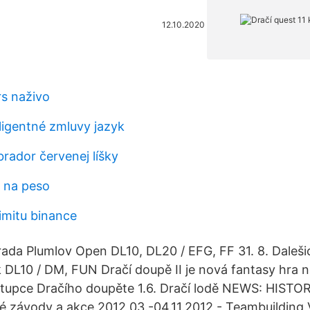
12.10.2020
s naživo
ligentné zmluvy jazyk
abrador červenej líšky
 na peso
imitu binance
ada Plumlov Open DL10, DL20 / EFG, FF 31. 8. Daleši
k DL10 / DM, FUN Dračí doupě II je nová fantasy hra n
ástupce Dračího doupěte 1.6. Dračí lodě NEWS: HIST
é závody a akce 2012 03.-04.11.2012 - Teambuilding V