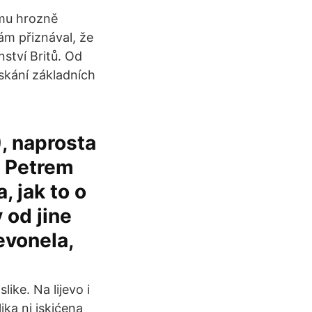
ěmu hrozně
ám přiznával, že
ství Britů. Od
skání základních
, naprosta
s Petrem
, jak to o
 od jine
nevonela,
ike. Na lijevo i
ika ni iskićena