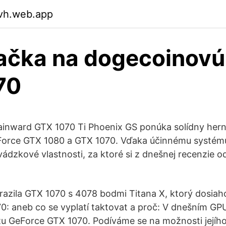
lvh.web.app
ačka na dogecoinovú
70
ainward GTX 1070 Ti Phoenix GS ponúka solídny hern
Force GTX 1080 a GTX 1070. Vďaka účinnému systém
vádzkové vlastnosti, za ktoré si z dnešnej recenzie 
orazila GTX 1070 s 4078 bodmi Titana X, ktorý dosia
: aneb co se vyplatí taktovat a proč: V dnešním GP
tu GeForce GTX 1070. Podíváme se na možnosti jejího