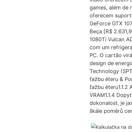
games, além de r
oferecem suporte
GeForce GTX 107
Beça [R$ 2.631,9
1080Ti Vulcan AD
com um refrigera
PC. O cartão vi
design de energia
Technology (SPT
ťažbu éteru & Por
ťažbu éteru1.1.2
VRAM1.1.4 Dopyt
dokonalost, je j
škále poměrů ce