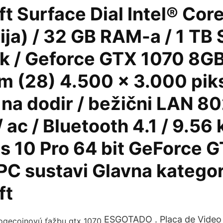
t Surface Dial Intel® Core 
ija) / 32 GB RAM-a / 1 TB
isk / Geforce GTX 1070 8
cm (28) 4.500 x 3.000 pik
v na dodir / bežični LAN 802
 / ac / Bluetooth 4.1 / 9.56 
 10 Pro 64 bit GeForce 
 PC sustavi Glavna kategor
ft
ESGOTADO . Placa de Vide