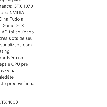
rmance: GTX 1070
Vídeo NVIDIA
C na Tudo à
do iGame GTX
 AD foi equipado
rês slots de seu
rsonalizada com
ating
hardvéru na
lepšie GPU pre
davky na
hledáte
ísto především na
GTX 1060