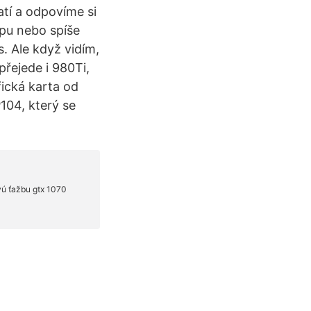
atí a odpovíme si
ipu nebo spíše
. Ale když vidím,
přejede i 980Ti,
fická karta od
104, který se