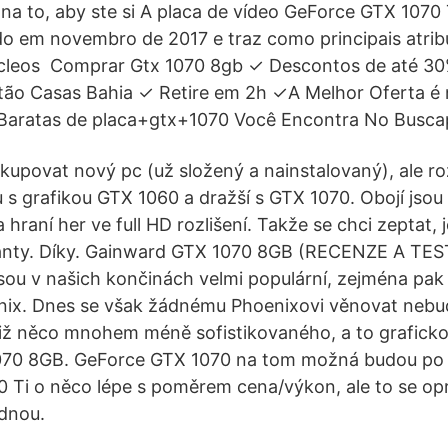
na to, aby ste si A placa de vídeo GeForce GTX 1070 T
 em novembro de 2017 e traz como principais atribu
úcleos Comprar Gtx 1070 8gb ✓ Descontos de até 3
tão Casas Bahia ✓ Retire em 2h ✓A Melhor Oferta é 
 Baratas de placa+gtx+1070 Você Encontra No Busca
 kupovat nový pc (už složený a nainstalovaný), ale r
ou s grafikou GTX 1060 a dražší s GTX 1070. Obojí jso
hraní her ve full HD rozlišení. Takže se chci zeptat, je
rianty. Díky. Gainward GTX 1070 8GB (RECENZE A TES
sou v našich končinách velmi populární, zejména pak 
enix. Dnes se však žádnému Phoenixovi věnovat neb
tiž něco mnohem méně sofistikovaného, a to graficko
70 8GB. GeForce GTX 1070 na tom možná budou po s
 Ti o něco lépe s poměrem cena/výkon, ale to se opra
dnou.