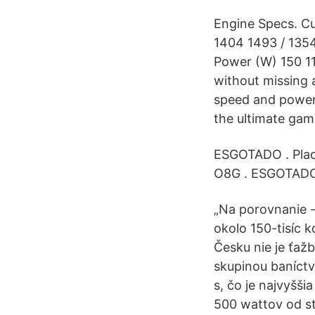
Engine Specs. C
1404 1493 / 1354
Power (W) 150 11
without missing 
speed and power
the ultimate gam
ESGOTADO . Pla
O8G . ESGOTADO .
„Na porovnanie -
okolo 150-tisíc 
Česku nie je ťaž
skupinou baníctv
s, čo je najvyšš
500 wattov od st