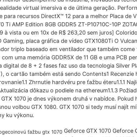
ealidade virtual imersiva e de última geração. Perfo
 para recursos DirectX™ 12 para a melhor Placa de 
0 Ti AMP Edition 8GB GDDR5 ZT-P10710C-10P ZOTA
9 à vista ou em 10x de R$ 263,20 sem juros] Colori
 Gaming, placa gráfica de vídeo GTX1080Ti O Vulcan
dor triplo baseado em ventilador que também come t
rá com uma memória GDDR5X de 11 GB e uma PCB pe
 digital de 8 + 2 fases faz uso da tecnologia Silver Pl
), o cartão também está sendo Contents1 Recenzie 
ovnanie1.1 Zhrnutie hardvéru pre ťažbu éteru1.1.1 Naj
 Aktualizácia dôkazu o podiele na ethereum1.1.3 Požia
 GTX 1070 je dnes výkonem druhá v nabídce. Pokud 
asnou volbou GTX 1080. GTX 1070 si tedy musí najít m
ny ku výkonu.
Geforce GTX 1070 Geforce 