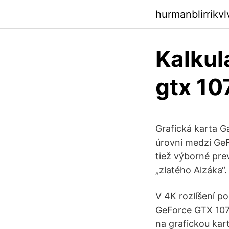
hurmanblirrikv
Kalkul
gtx 10
Grafická karta G
úrovni medzi Ge
tiež výborné pre
„zlatého Alzáka“.
V 4K rozlíšení p
GeForce GTX 1070
na grafickou kar