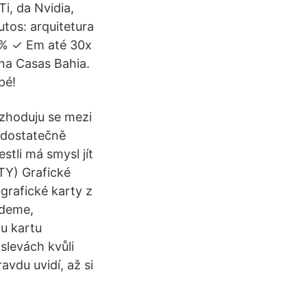
i, da Nvidia,
tos: arquitetura
0% ✓ Em até 30x
na Casas Bahia.
pé!
ozhoduju se mezi
u dostatečně
stli má smysl jít
TY) Grafické
grafické karty z
udeme,
u kartu
levách kvůli
vdu uvidí, až si