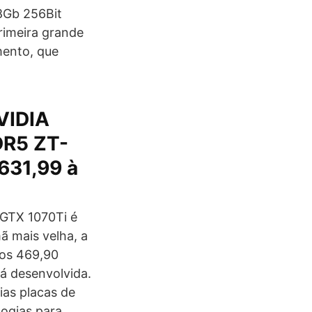
8Gb 256Bit
imeira grande
mento, que
VIDIA
DR5 ZT-
631,99 à
 GTX 1070Ti é
mã mais velha, a
nos 469,90
á desenvolvida.
ias placas de
ogias para