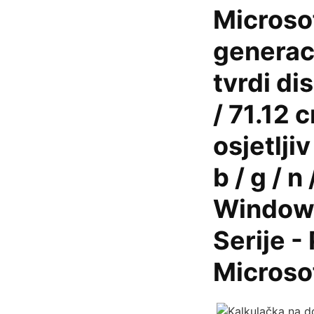
Microsof
generac
tvrdi d
/ 71.12 
osjetlji
b / g / n
Windows
Serije -
Microso