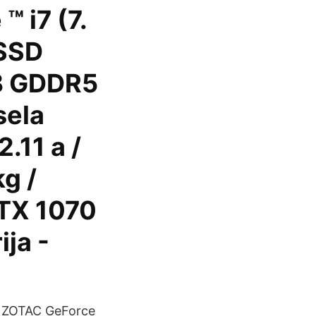
™ i7 (7.
 SSD
GB GDDR5
sela
.11 a /
kg /
GTX 1070
ija -
o ZOTAC GeForce