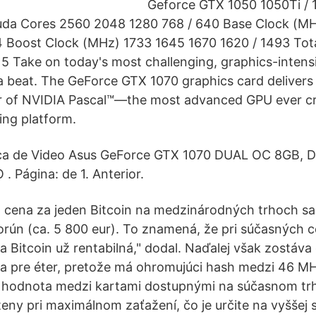
Geforce GTX 1050 1050Ti / 
uda Cores 2560 2048 1280 768 / 640 Base Clock (M
 Boost Clock (MHz) 1733 1645 1670 1620 / 1493 Tot
5 Take on today's most challenging, graphics-inten
a beat. The GeForce GTX 1070 graphics card delivers 
 of NVIDIA Pascal™—the most advanced GPU ever cre
ing platform.
ca de Video Asus GeForce GTX 1070 DUAL OC 8GB, 
 Página: de 1. Anterior.
 cena za jeden Bitcoin na medzinárodných trhoch s
korún (ca. 5 800 eur). To znamená, že pri súčasných c
ba Bitcoin už rentabilná," dodal. Naďalej však zostáv
a pre éter, pretože má ohromujúci hash medzi 46 MH 
ia hodnota medzi kartami dostupnými na súčasnom trh
eny pri maximálnom zaťažení, čo je určite na vyššej 