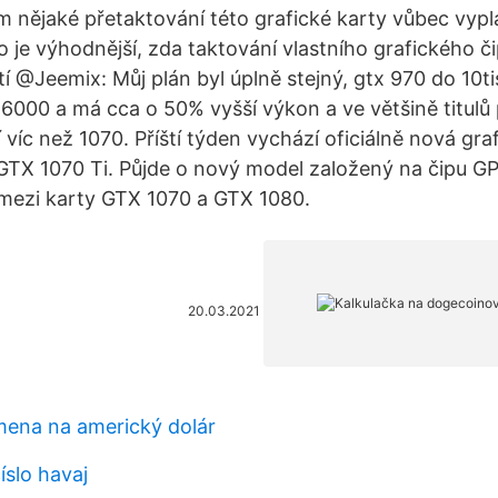
ám nějaké přetaktování této grafické karty vůbec vypl
o je výhodnější, zda taktování vlastního grafického č
 @Jeemix: Můj plán byl úplně stejný, gtx 970 do 10tis
16000 a má cca o 50% vyšší výkon a ve většině titulů 
jí víc než 1070. Příští týden vychází oficiálně nová gra
GTX 1070 Ti. Půjde o nový model založený na čipu GP
mezi karty GTX 1070 a GTX 1080.
20.03.2021
ena na americký dolár
íslo havaj