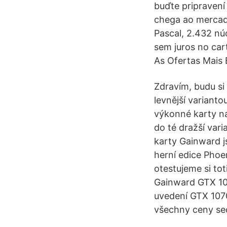
buďte pripravení 
chega ao mercado
Pascal, 2.432 n
sem juros no car
As Ofertas Mais
Zdravím, budu si
levnější variant
výkonné karty na 
do té dražší va
karty Gainward j
herní edice Pho
otestujeme si to
Gainward GTX 10
uvedení GTX 1070
všechny ceny se