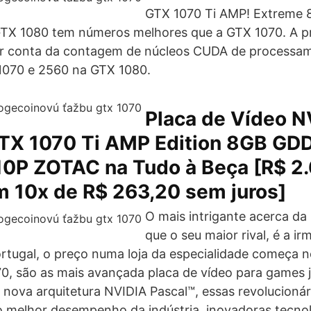
GTX 1070 Ti AMP! Extreme 
X 1080 tem números melhores que a GTX 1070. A pr
por conta da contagem de núcleos CUDA de processa
070 e 2560 na GTX 1080.
Placa de Vídeo N
TX 1070 Ti AMP Edition 8GB GD
0P ZOTAC na Tudo à Beça [R$ 2.
m 10x de R$ 263,20 sem juros]
O mais intrigante acerca da
que o seu maior rival, é a ir
rtugal, o preço numa loja da especialidade começa 
, são as mais avançada placa de vídeo para games j
nova arquitetura NVIDIA Pascal™, essas revolucionár
 melhor desempenho da indústria, inovadoras tecnol