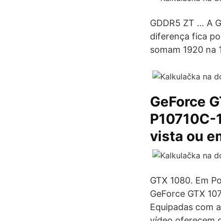
GDDR5 ZT … A GT
diferença fica 
somam 1920 na 1
GeForce G
P10710C-1
vista ou e
GTX 1080. Em Po
GeForce GTX 1070
Equipadas com a 
vídeo oferecem o