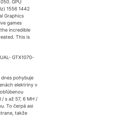
1050. GPU
Hz) 1556 1442
al Graphics
sive games
the incredible
ated. This is
DUAL- GTX1070-
a dnes pohybuje
enách elektriny v
a obľúbenou
/ s až 57, 6 MH /
u. To čerpá asi
strane, takže