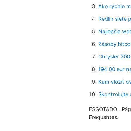
Ako rýchlo m
Redlin siete p
Najlepšia we
Zásoby bitco
Chrysler 200
194 00 eur n
Kam vložiť o
Skontrolujte
ESGOTADO . Págin
Frequentes.