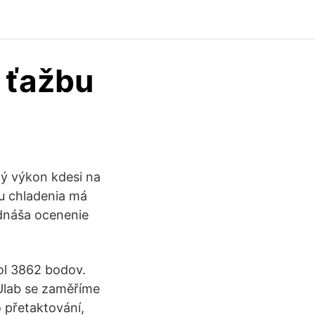
 ťažbu
ý výkon kdesi na
u chladenia má
odnáša ocenenie
hol 3862 bodov.
Ulab se zaměříme
 přetaktování,