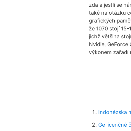
zda a jestli se n
také na otázku c
grafických pamětí
že 1070 stojí 15-
jichž většina sto
Nvidie, GeForce 
výkonem zařadí 
Indonézska m
Ge licenčné č