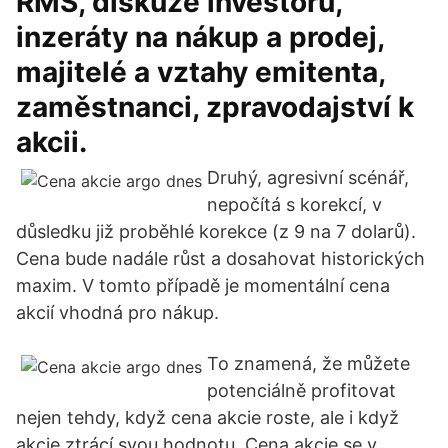
RMS, diskuze investorů,
inzeráty na nákup a prodej,
majitelé a vztahy emitenta,
zaměstnanci, zpravodajství k
akcii.
Druhý, agresivní scénář,
nepočítá s korekcí, v
důsledku již proběhlé korekce (z 9 na 7 dolarů).
Cena bude nadále růst a dosahovat historických
maxim. V tomto případě je momentální cena
akcií vhodná pro nákup.
To znamená, že můžete
potenciálně profitovat
nejen tehdy, když cena akcie roste, ale i když
akcie ztrácí svou hodnotu. Cena akcie se v