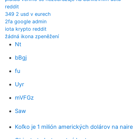
reddit
349 2 usd v eurech
2fa google admin
iota krypto reddit
žádná ikona zpeněžení
Nt
bBgj
fu
Uyr
mVFGz
Saw
Koľko je 1 milión amerických dolárov na naire