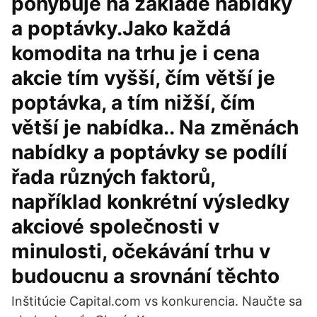
pohybuje na základě nabídky
a poptávky.Jako každá
komodita na trhu je i cena
akcie tím vyšší, čím větší je
poptávka, a tím nižší, čím
větší je nabídka.. Na změnách
nabídky a poptávky se podílí
řada různých faktorů,
například konkrétní výsledky
akciové společnosti v
minulosti, očekávání trhu v
budoucnu a srovnání těchto
Inštitúcie Capital.com vs konkurencia. Naučte sa